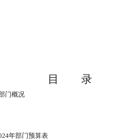
目
录
部门概况
024
年部门预算表