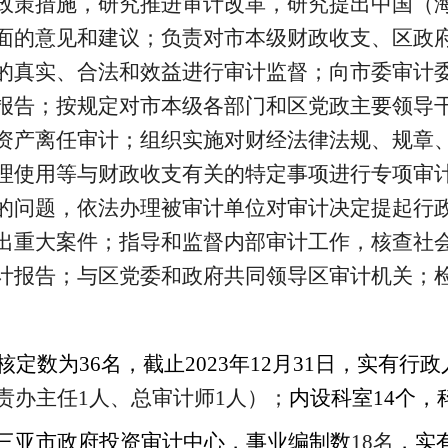
政策措施，研究推进审计改革，研究提出中国（
面的意见和建议
；
负责对市本级财政收支、区政
的真实、合法和效益进行审计监督
；
向市委审计
报告
；
按规定对市本级各部门和区党政主要领导
资产离任审计
；
组织实施对财经法律法规、规章
理使用等与财政收支有关的特定事项进行专项审
的问题，依法办理被审计单位对审计决定提起行
出重大案件
；
指导和监督内部审计工作，核查社
计报告
；
与区党委和政府共同领导区审计机关；
核定数为
36
名，截止
2023
年
12
月
31
日，实有行政
责办主任
1
人、总审计师
1
人）；
内设科室
14
个，
三亚市政府投资审计中心，事业编制数
18
名
，实