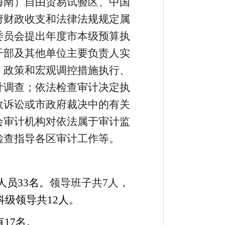
海南）自由贸易试验区、中国
府财政收支和法律法规规定属
委员会提出年度市本级预算执
干部及其他单位主要负责人实
、政策和宏观调控措施执行、
计调查
；
依法检查审计决定执
政诉讼或市政府裁决中的有关
会审计机构对依法属于审计监
检查指导各区审计工作
等。
人员
33
名。
领导班子共
7
人，
科级领导共
12
人
。
有
17
名。