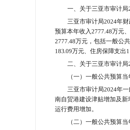
一、关于
三亚市审计局
三亚
市审计局
2024
年财
预算本年收入
2777
.
48
万元
2777
.
48
万元，包括一般公
183
.
09
万元、住房保障支出
1
二、关于
三亚市审计局
（一）一般公共预算当
三亚市审计局
2024
年一
南自贸港建设津贴增加及新
运行费用增加。
（二）一般公共预算当