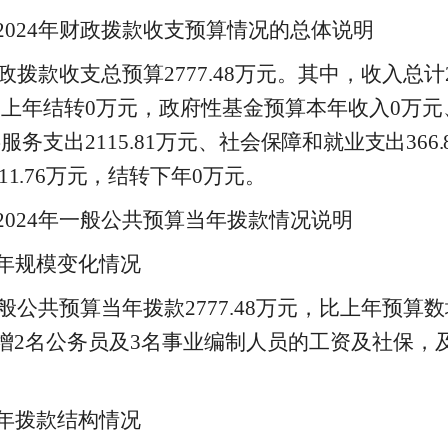
2024
年财政拨款收支预算情况的总体说明
政拨款收支总预算
2777
.
48
万元。其中，收入总计
、上年结转
0
万元，政府性基金预算本年收入
0
万元
共服务支出
2115
.
81
万元、
社会保
障和就业支出
366
.
11
.
76
万元，
结转下年
0
万元。
2024
年一般公共预算当年拨款情况说明
年规模变化情况
般公共预算当年拨款
2777
.
48
万元，比上年预算数
增
2
名公务员及
3
名事业编制人员的工资及社保，
年拨款结构情况