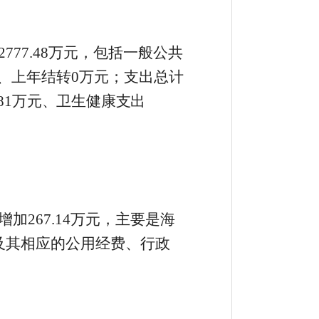
2777
.
48
万元，包括一般公共
、上年结转
0
万元；支出总计
81
万元、卫生健康支出
增加
267
.
14
万元，主要是
海
及其相应的公用经费、行政